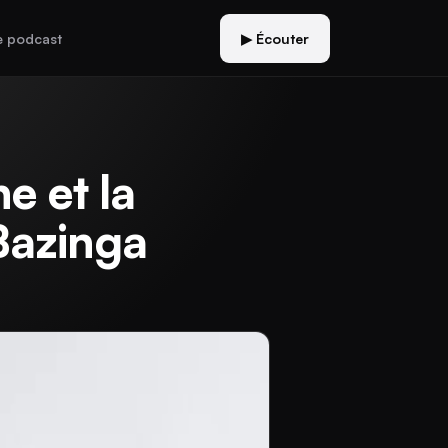
e podcast
▶ Écouter
e et la
Bazinga