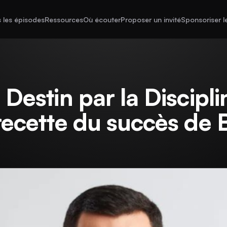
 les épisodes
Ressources
Où écouter
Proposer un invité
Sponsoriser l
 Destin par la Disciplin
 recette du succès de 