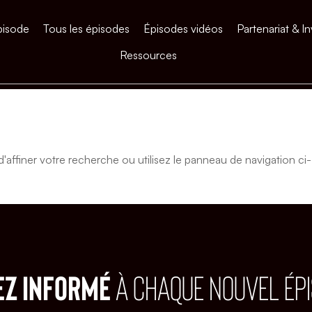
pisode
Tous les épisodes
Épisodes vidéos
Partenariat & In
Ressources
affiner votre recherche ou utilisez le panneau de navigation ci-
EZ INFORMÉ
À CHAQUE NOUVEL ÉP