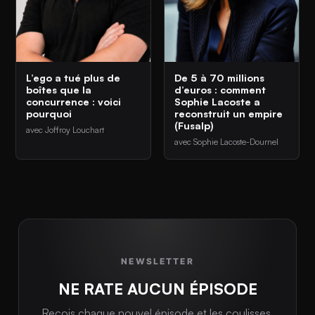
L’ego a tué plus de
De 5 à 70 millions
boîtes que la
d’euros : comment
concurrence : voici
Sophie Lacoste a
pourquoi
reconstruit un empire
(Fusalp)
avec Joffroy Louchart
avec Sophie Lacoste-Dournel
NEWSLETTER
NE RATE AUCUN ÉPISODE
Reçois chaque nouvel épisode et les coulisses,