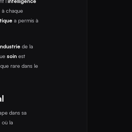
nt l’
intelligence
s à chaque
tique
a permis à
industrie
de la
que
soin
est
ique rare dans le
l
ape dans sa
e
où la