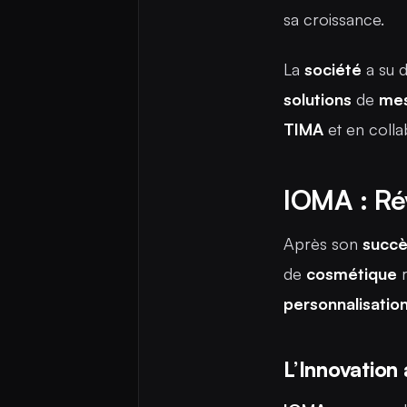
sa croissance.
La
société
a su 
solutions
de
me
TIMA
et en coll
IOMA : Ré
Après son
succ
de
cosmétique
r
personnalisatio
L’Innovation