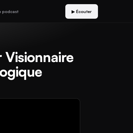
e podcast
▶ Écouter
 Visionnaire
logique