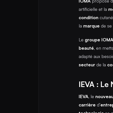
IOMA
propose 
artificielle et la
m
condition
cutané
la
marque
de se 
Le
groupe
IOM
beauté
, en metta
adapté aux besoi
secteur
de la
co
IEVA : Le
IEVA
, le
nouvea
carrière
d’
entre