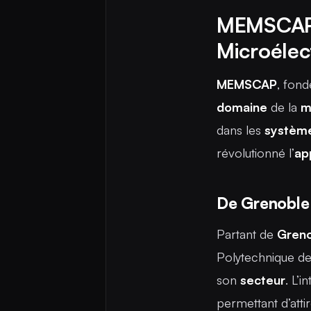
MEMSCAP 
Microélec
MEMSCAP
, fon
domaine
de la
m
dans les
systèm
révolutionné l’
ap
De Grenoble 
Partant de
Gren
Polytechnique d
son
secteur
. L’
permettant d’atti