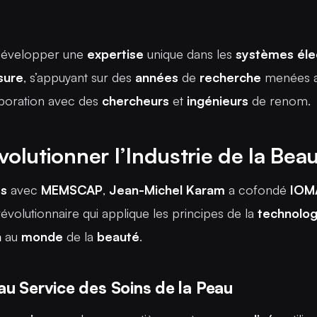
développer une
expertise
unique dans les
systèmes
éle
sure
, s’appuyant sur des
années
de
recherche
menées au
aboration avec des
chercheurs
et
ingénieurs
de renom.
volutionner l’Industrie de la Bea
ès
avec
MEMSCAP
,
Jean-Michel Karam
a cofondé
IOM
évolutionnaire qui applique les principes de la
technolog
n
au
monde
de la
beauté
.
 au Service des Soins de la Peau