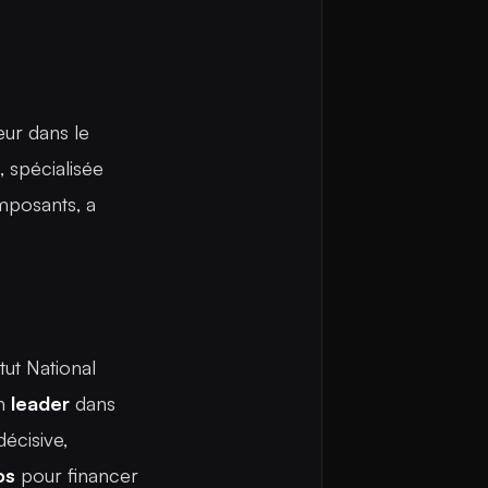
eur dans le
, spécialisée
posants, a
itut National
un
leader
dans
écisive,
os
pour financer