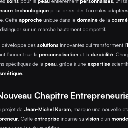
des
soins
pour la
peau
entièrement
personnalisés
, utilisa
esure
technologique
pour créer des formules adaptée
e. Cette
approche
unique dans le
domaine
de la
cosmé
distinguer sur un marché hautement compétitif.
A
développe des
solutions
innovantes qui transforment l’
nt l’accent sur la
personnalisation
et la
durabilité
. Cha
ns spécifiques de la
peau
, grâce à une
expertise
scientif
smétique
.
 Nouveau Chapitre Entrepreneuria
u
projet de
Jean-Michel Karam
, marque une nouvelle ét
preneur
. Cette
entreprise
incarne sa
vision
d’un
mond