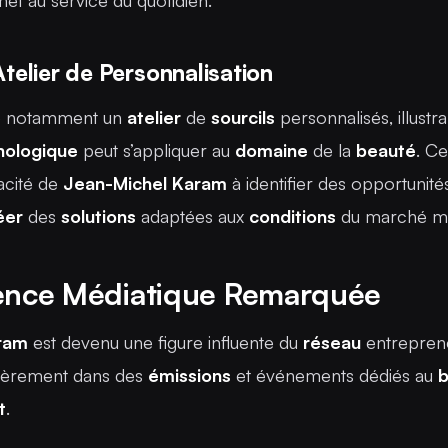
et au service du quotidien.
Atelier de Personnalisation
 notamment un
atelier
de
sourcils
personnalisés, illust
nologique
peut s’appliquer au
domaine
de la
beauté
. C
acité de
Jean-Michel Karam
à identifier des opportunité
éer
des
solutions
adaptées aux
conditions
du marché m
ence Médiatique Remarquée
ram
est devenu une figure influente du
réseau
entreprene
lièrement dans des
émissions
et événements dédiés au
b
t
.