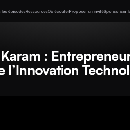
 les épisodes
Ressources
Où écouter
Proposer un invité
Sponsoriser l
Karam : Entrepreneur
de l’Innovation Techno