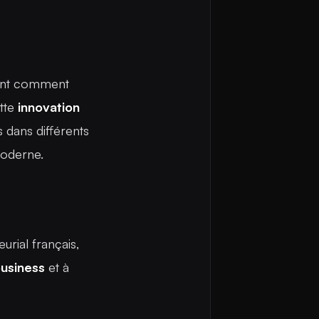
rant comment
ette
innovation
s dans différents
oderne.
urial français,
usiness
et à