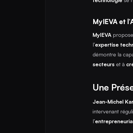
technologie
se m
MyIEVA et l’
MyIEVA
propose
l’
expertise
tech
démontre la cap
secteurs
et à
cr
Une Prés
Jean-Michel Ka
intervenant régu
l’
entrepreneuria