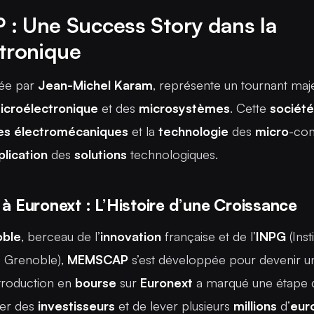
: Une Success Story dans la
tronique
dée par
Jean-Michel Karam
, représente un tournant maj
icroélectronique
et des
microsystèmes
. Cette
société
es
électromécaniques
et la
technologie
des
micro
-com
plication
des
solutions
technologiques.
à Euronext : L’Histoire d’une Croissance
oble
, berceau de l’
innovation
française et de l’
INPG
(Inst
e Grenoble),
MEMSCAP
s’est développée pour devenir 
introduction en
bourse
sur
Euronext
a marqué une étape d
rer des
investisseurs
et de lever plusieurs
millions
d’
eur