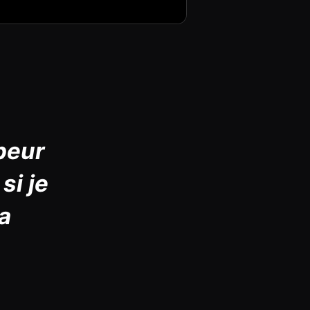
 peur
si je
ma