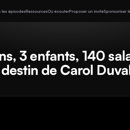
 les épisodes
Ressources
Où écouter
Proposer un invité
Sponsoriser l
s, 3 enfants, 140 sal
e destin de Carol Duva