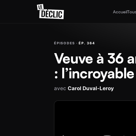
Accueil
Tous
ÉPISODES ·
ÉP. 364
Veuve à 36 an
: l’incroyabl
avec
Carol Duval-Leroy