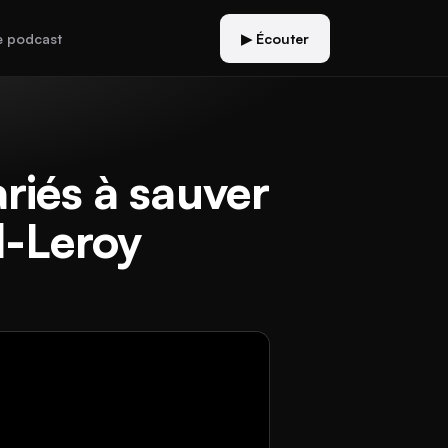
e podcast
▶ Écouter
ariés à sauver
l-Leroy