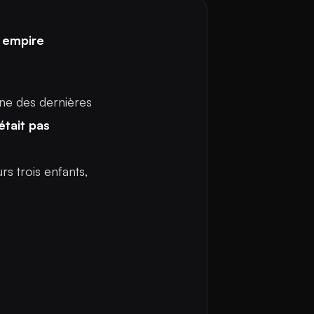
n empire
une des dernières
était pas
rs trois enfants,